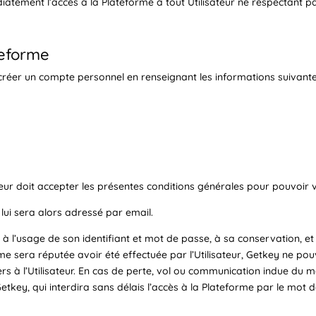
atement l’accès à la Plateforme à tout Utilisateur ne respectant pa
teforme
t créer un compte personnel en renseignant les informations suivante
teur doit accepter les présentes conditions générales pour pouvoir v
ui sera alors adressé par email.
t à l’usage de son identifiant et mot de passe, à sa conservation, 
orme sera réputée avoir été effectuée par l’Utilisateur, Getkey ne p
s à l’Utilisateur. En cas de perte, vol ou communication indue du mot 
Getkey, qui interdira sans délais l’accès à la Plateforme par le mo