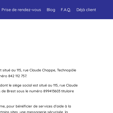
Prise de rendez-vous
Blog
F.A.Q.
Déjà client
est situé au 115, rue Claude Chappe, Technopôle
éro 842 112 757.
ont le siège social est situé au 115, rue Claude
 de Brest sous le numéro 899413603 titulaire
rme, pour bénéficier de services d’aide à la
rtains sites, une messagerie sécurisée, la