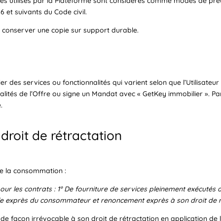
s utilisés par la Plateforme sont considérés comme modes de preu
6 et suivants du Code civil.
en conserver une copie sur support durable.
er des services ou fonctionnalités qui varient selon que l’Utilisateu
nnalités de l’Offre ou signe un Mandat avec « GetKey immobilier ». Pa
.
 droit de rétractation
de la consommation :
our les contrats : 1° De fourniture de services pleinement exécutés a
 exprès du consommateur et renoncement exprès à son droit de rét
e façon irrévocable à son droit de rétractation en application de l’