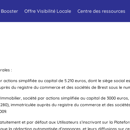
 Booster
Offre Visibilité Locale
Centre des ressources
rales :
 actions simplifiée au capital de 5.210 euros, dont le siège social 
auprès du registre du commerce et des sociétés de Brest sous le num
mmobilier, société par actions simplifiée au capital de 3000 euros, d
280), immatriculée auprès du registre du commerce et des sociétés
009.
atuitement et par défaut aux Utilisateurs s’inscrivant sur la Platefo
 que la rédaction automatisée d’annonces, et leurs diffusions sur ce