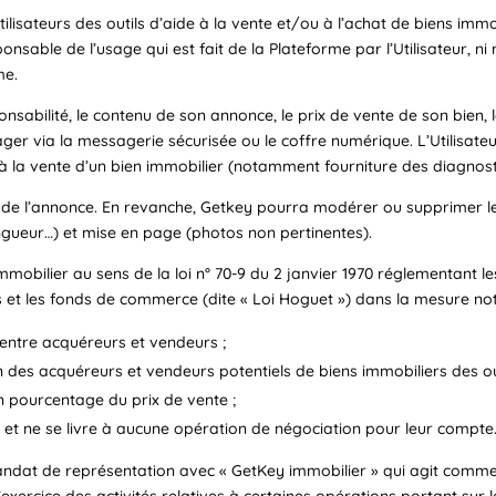
ilisateurs des outils d’aide à la vente et/ou à l’achat de biens immob
nsable de l’usage qui est fait de la Plateforme par l’Utilisateur, n
me.
ponsabilité, le contenu de son annonce, le prix de vente de son bien, 
rtager via la messagerie sécurisée ou le coffre numérique. L’Utilisa
 à la vente d’un bien immobilier (notamment fourniture des diagnost
é de l’annonce. En revanche, Getkey pourra modérer ou supprimer l
gueur…) et mise en page (photos non pertinentes).
obilier au sens de la loi n° 70-9 du 2 janvier 1970 réglementant les 
s et les fonds de commerce (dite « Loi Hoguet ») dans la mesure n
 entre acquéreurs et vendeurs ;
 des acquéreurs et vendeurs potentiels de biens immobiliers des out
n pourcentage du prix de vente ;
 et ne se livre à aucune opération de négociation pour leur compte
un mandat de représentation avec « GetKey immobilier » qui agit comme
’exercice des activités relatives à certaines opérations portant sur