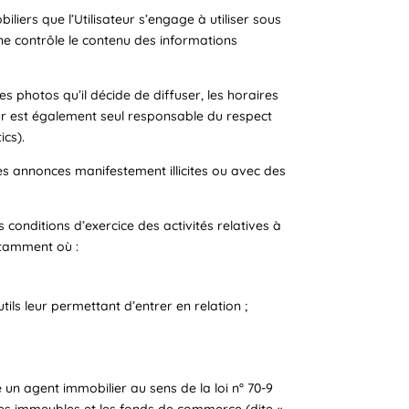
iliers que l’Utilisateur s’engage à utiliser sous
i ne contrôle le contenu des informations
les photos qu’il décide de diffuser, les horaires
teur est également seul responsable du respect
ics).
es annonces manifestement illicites ou avec des
conditions d’exercice des activités relatives à
otamment où :
ils leur permettant d’entrer en relation ;
.
 un agent immobilier au sens de la loi n° 70-9
 les immeubles et les fonds de commerce (dite «